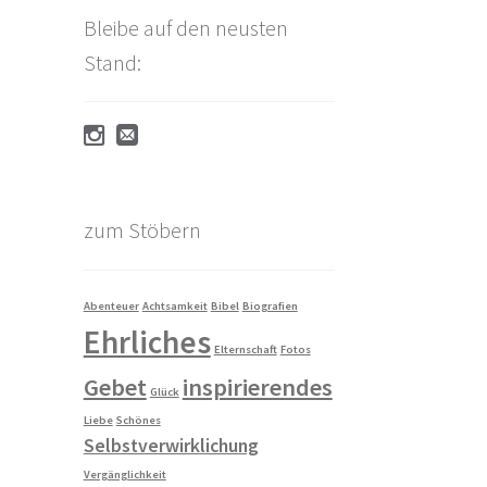
Bleibe auf den neusten
Stand:
zum Stöbern
Abenteuer
Achtsamkeit
Bibel
Biografien
Ehrliches
Elternschaft
Fotos
Gebet
inspirierendes
Glück
Liebe
Schönes
Selbstverwirklichung
Vergänglichkeit