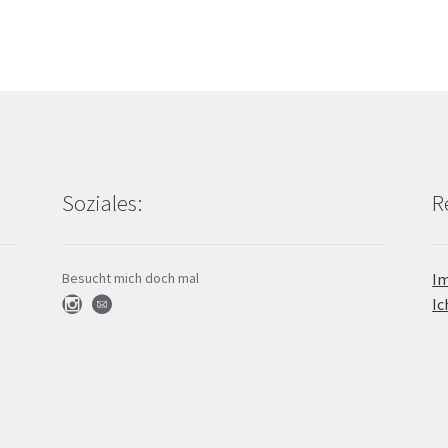
Soziales:
R
Besucht mich doch mal
Im
Ic