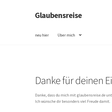
Glaubensreise
Zur
Zum
Navigation
Inhalt
springen
springen
neu hier
Über mich
Danke für deinen E
Danke, dass du mich mit glaubensreise.de unt
Ich wünsche dir besonders viel Freude damit.